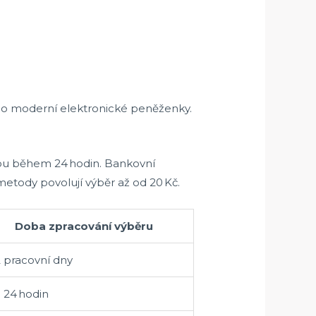
 po moderní elektronické peněženky.
latou během 24 hodin. Bankovní
metody povolují výběr až od 20 Kč.
Doba zpracování výběru
2 pracovní dny
 24 hodin