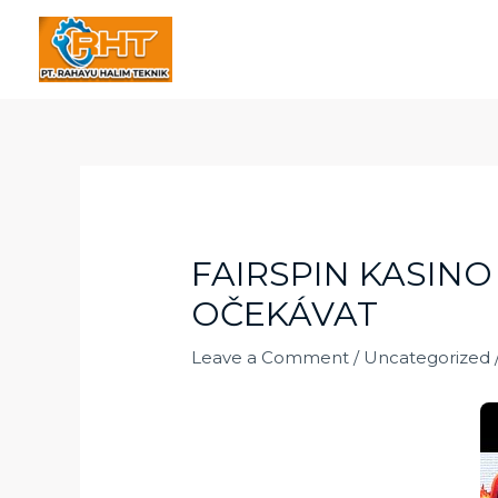
Skip
to
content
Post
navigation
FAIRSPIN KASINO
OČEKÁVAT
Leave a Comment
/
Uncategorized