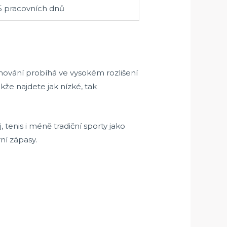
5 pracovních dnů
reamování probíhá ve vysokém rozlišení
kže najdete jak nízké, tak
 tenis i méně tradiční sporty jako
ní zápasy.