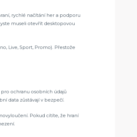
hraní, rychlé načítání her a podporu
byste museli otevřít desktopovou
no, Live, Sport, Promo). Přestože
y pro ochranu osobních údajů
bní data zůstávají v bezpečí.
ovyloučení. Pokud cítíte, že hraní
ezení.