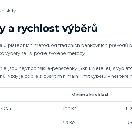
é sloty
y a rychlost výběrů
škálu platebních metod, od tradičních bankovních převodů
o výběry se liší podle zvolené metody.
chle, jsou nejvhodnější e‑peněženky (Skrill, Neteller) s výp
. Vždy je dobré si ověřit minimální limit výběru – některé 
Minimální vklad
terCard)
100 Kč
1–
50 Kč
Do