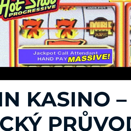
IN KASINO –
ICKÝ PRŮVO