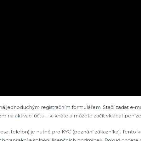
ná jednoduchým registračním formulářem. Stačí zadat e‑mail, v
m na aktivaci účtu – klikněte a můžete začít vkládat peníze
sa, telefon) je nutné pro KYC (poznání zákazníka). Tento k
ních transakcí a splnění licenčních podmínek. Pokud chcete 