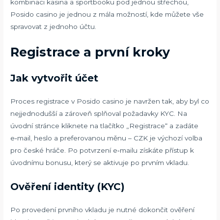
kombinaci kasina a sportbooku pod jednou střechou,
Posido casino je jednou z mála možností, kde můžete vše
spravovat z jednoho účtu.
Registrace a první kroky
Jak vytvořit účet
Proces registrace v Posido casino je navržen tak, aby byl co
nejjednodušší a zároveň splňoval požadavky KYC. Na
úvodní stránce kliknete na tlačítko „Registrace“ a zadáte
e‑mail, heslo a preferovanou měnu – CZK je výchozí volba
pro české hráče. Po potvrzení e‑mailu získáte přístup k
úvodnímu bonusu, který se aktivuje po prvním vkladu.
Ověření identity (KYC)
Po provedení prvního vkladu je nutné dokončit ověření