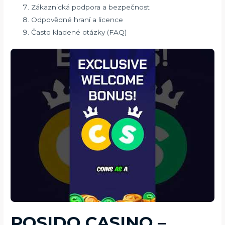
Zákaznická podpora a bezpečnost
Odpovědné hraní a licence
Často kladené otázky (FAQ)
POSIDO CASINO –