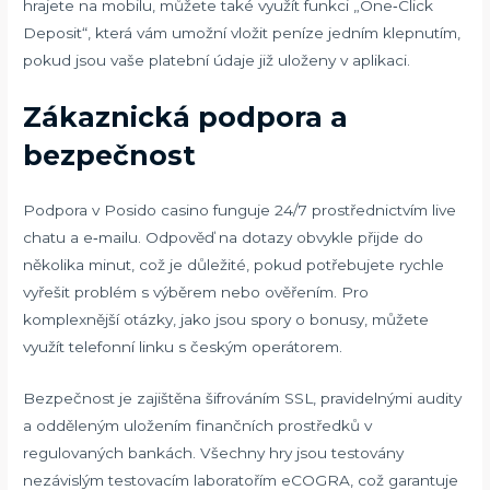
hrajete na mobilu, můžete také využít funkci „One‑Click
Deposit“, která vám umožní vložit peníze jedním klepnutím,
pokud jsou vaše platební údaje již uloženy v aplikaci.
Zákaznická podpora a
bezpečnost
Podpora v Posido casino funguje 24/7 prostřednictvím live
chatu a e‑mailu. Odpověď na dotazy obvykle přijde do
několika minut, což je důležité, pokud potřebujete rychle
vyřešit problém s výběrem nebo ověřením. Pro
komplexnější otázky, jako jsou spory o bonusy, můžete
využít telefonní linku s českým operátorem.
Bezpečnost je zajištěna šifrováním SSL, pravidelnými audity
a odděleným uložením finančních prostředků v
regulovaných bankách. Všechny hry jsou testovány
nezávislým testovacím laboratořím eCOGRA, což garantuje