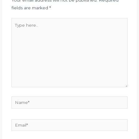
fields are marked
*
Type
here..
Name*
Email*