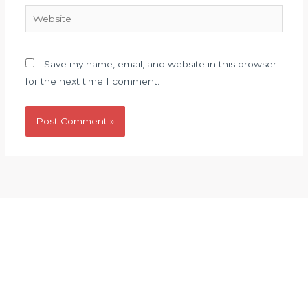
Website
Save my name, email, and website in this browser
for the next time I comment.
Copyright © 2026 Bengkel Bubut Halim
Powered by Sierra Industry