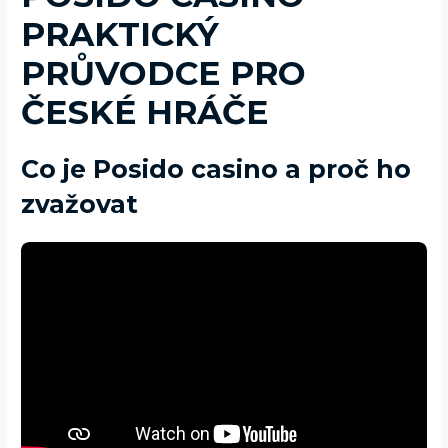
PRAKTICKÝ
PRŮVODCE PRO
ČESKÉ HRÁČE
Co je Posido casino a proč ho
zvažovat