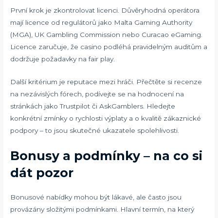
První krok je zkontrolovat licenci. Důvěryhodná operátora
mají licence od regulátorů jako Malta Gaming Authority
(MGA), UK Gambling Commission nebo Curacao eGaming.
Licence zaručuje, že casino podléhá pravidelným auditům a
dodržuje požadavky na fair play.
Další kritérium je reputace mezi hráči. Přečtěte si recenze
na nezávislých fórech, podívejte se na hodnocení na
stránkách jako Trustpilot či AskGamblers. Hledejte
konkrétní zmínky o rychlosti výplaty a o kvalitě zákaznické
podpory – to jsou skutečné ukazatele spolehlivosti.
Bonusy a podmínky – na co si
dát pozor
Bonusové nabídky mohou být lákavé, ale často jsou
provázány složitými podmínkami. Hlavní termín, na který