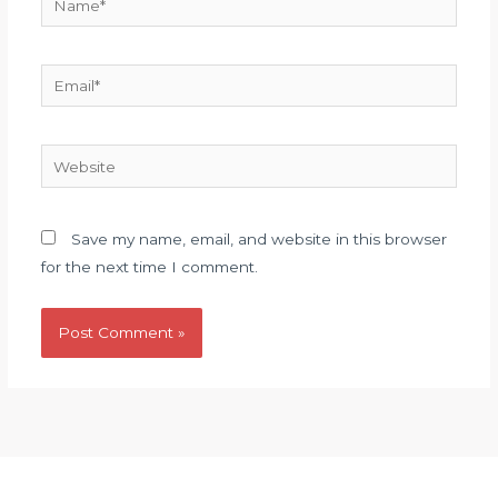
Email*
Website
Save my name, email, and website in this browser
for the next time I comment.