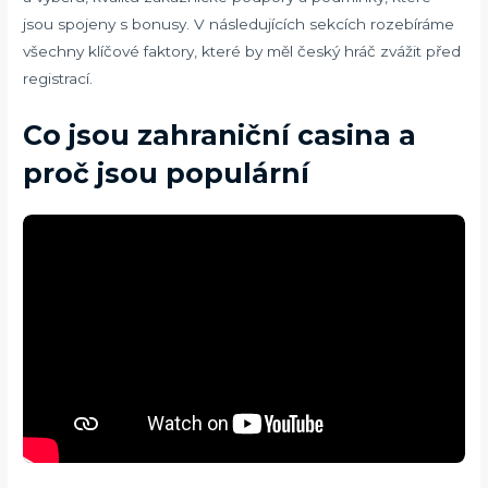
jsou spojeny s bonusy. V následujících sekcích rozebíráme
všechny klíčové faktory, které by měl český hráč zvážit před
registrací.
Co jsou zahraniční casina a
proč jsou populární