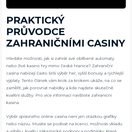
PRAKTICKÝ
PRŮVODCE
ZAHRANIČNÍMI CASINY
Hledáte možnosti, jak si zahrát své oblíbené automaty
nebo živé kasino hry mimo české hranice? Zahraniční
casina nabízejí často širší výběr her, vyšší bonusy a rychlejší
výplaty. Tento článek vám krok za krokem ukáže, na co se
zaměřit, jak porovnat nabídky a kde najdete skutečně
kvalitní služby. Pro více informací navštivte
zahranicni
kasina
.
Výběr správného online casina není jen otázkou grafiky
nebo názvu. Musíte se podívat na licenci, možnosti vkladu
a výběru, kvalitu zákaznické podpory a podmínky, které