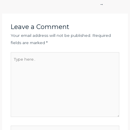
→
Leave a Comment
Your email address will not be published.
Required
fields are marked
*
Type
here..
Name*