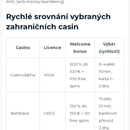
AML (anti‑money‑laundering).
Rychlé srovnání vybraných
zahraničních casin
Welcome
Výběr
Casino
Licence
bonus
(rychlost)
200 % do
E‑wallet
100 € +
15 min,
CasinoAlpha
MGA
100 free
karta 1–
spins
2 dny
Trustly
150 % do
10 min,
BetBravo
UKGC
150 € + 50
bankovní
free spins
převod
2 dny