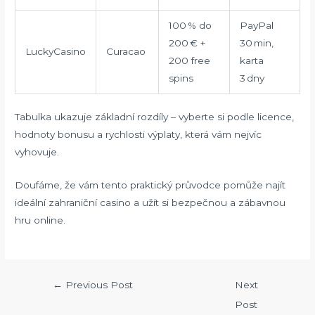
100 % do
PayPal
200 € +
30 min,
LuckyCasino
Curacao
200 free
karta
spins
3 dny
Tabulka ukazuje základní rozdíly – vyberte si podle licence,
hodnoty bonusu a rychlosti výplaty, která vám nejvíc
vyhovuje.
Doufáme, že vám tento praktický průvodce pomůže najít
ideální zahraniční casino a užít si bezpečnou a zábavnou
hru online.
←
Previous Post
Next
Post