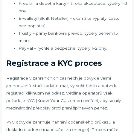
Kreditní a debetní karty – široká akceptace, výběry 1–3
dny.
E‑wallety (Skrill, Neteller) – okamžité výplaty, často
bez poplatků.
Trustly – přímý bankovní převod, výběry během 15
minut.
PayPal – rychlé a bezpečné, výběry 1–2 dny.
Registrace a KYC proces
Registrace v zahraničních casinech je obvykle velmi
jednoduchá: stačí zadat e‑mail, vytvořit heslo a potvrdit
registraci kliknutím na odkaz. Většina operátorů však
požaduje KYC (Know Your Customer) ověření, aby splnily
mezinárodní předpisy proti praní špinavých peněz.
KYC obvykle zahrnuje nahrání občanského průkazu a
dokladu o adrese (např. účet za energie). Proces může